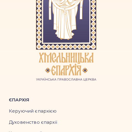
ЄПАРХІЯ
Керуючий єпархією
Духовенство єпархії