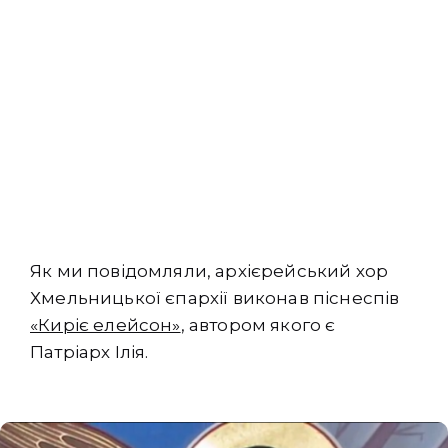
Як ми повідомляли, архієрейський хор
Хмельницької єпархії виконав піснеспів
«Киріє елейсон»
, автором якого є
Патріарх Ілія.