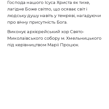
Господа нашого Ісуса Христа як тихе,
лагідне Боже світло, що осяває світ і
людську душу навіть у темряві, нагадуючи
про вічну присутність Бога.
Виконує архієрейський хор Свято-
Миколаївського собору м. Хмельницького
під керівництвом Марії Процюк.