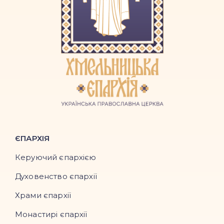
ЄПАРХІЯ
Керуючий єпархією
Духовенство єпархії
Храми єпархії
Монастирі єпархії