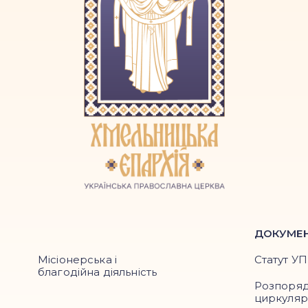
ДОКУМЕ
Місіонерська і
Статут У
благодійна діяльність
Розпоря
циркуля