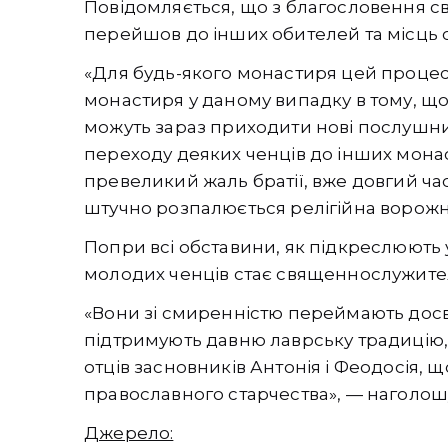
Повідомляється, що з благословення св
перейшов до інших обителей та місць 
«Для будь-якого монастиря цей процес
монастиря у даному випадку в тому, що
можуть зараз приходити нові послушни
переходу деяких ченців до інших монас
превеликий жаль братії, вже довгий ч
штучно розпалюється релігійна ворожне
Попри всі обставини, як підкреслюють 
молодих ченців стає священнослужите
«Вони зі смиренністю переймають досві
підтримують давню лаврську традицію,
отців засновників Антонія і Феодосія, 
православного старчества», — наголошу
Джерело: