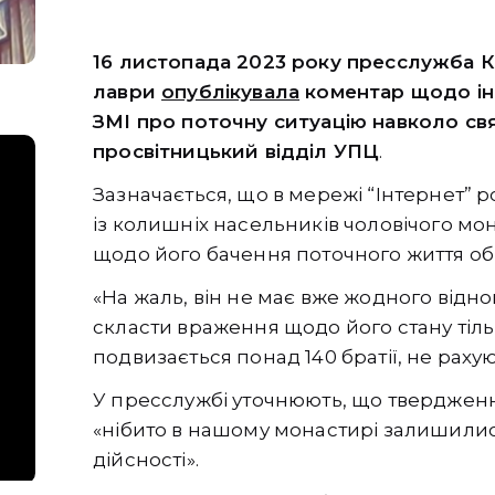
16 листопада 2023 року пресслужба 
лаври
опублікувала
коментар щодо ін
ЗМІ про поточну ситуацію навколо св
просвітницький відділ УПЦ
.
Зазначається, що в мережі “Інтернет” р
із колишніх насельників чоловічого м
щодо його бачення поточного життя оби
«На жаль, він не має вже жодного від
скласти враження щодо його стану тільк
подвизається понад 140 братії, не раху
У пресслужбі уточнюють, що тверджен
«нібито в нашому монастирі залишилися
дійсності».