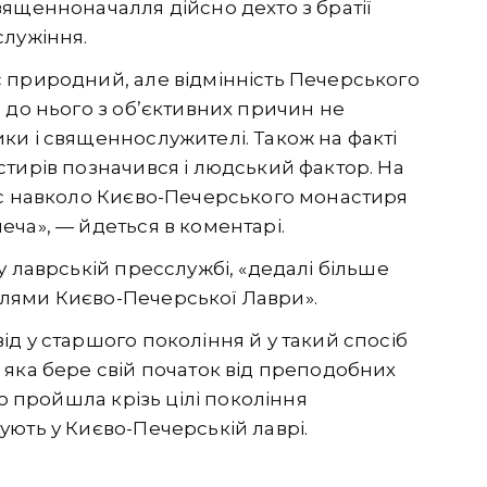
ященноначалля дійсно дехто з братії
служіння.
 природний, але відмінність Печерського
 до нього з об’єктивних причин не
ки і священнослужителі. Також на факті
тирів позначився і людський фактор. На
ас навколо Києво-Печерського монастиря
ча», — йдеться в коментарі.
у лаврській пресслужбі, «дедалі більше
лями Києво-Печерської Лаври».
д у старшого покоління й у такий спосіб
 яка бере свій початок від преподобних
що пройшла крізь цілі покоління
ють у Києво-Печерській лаврі.