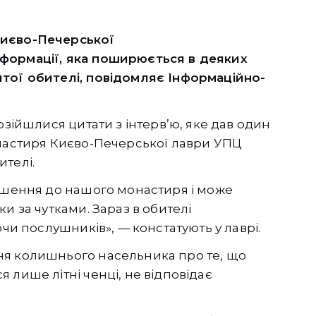
Києво-Печерської
формації, яка поширюється в деяких
ятої обителі, повідомляє Інформаційно-
озійшлися цитати з інтерв’ю, яке дав один
онастиря Києво-Печерської лаври УПЦ
телі.
ношення до нашого монастиря і може
и за чутками. Зараз в обителі
ючи послушників», — констатують у лаврі.
ня колишнього насельника про те, що
 лише літні ченці, не відповідає