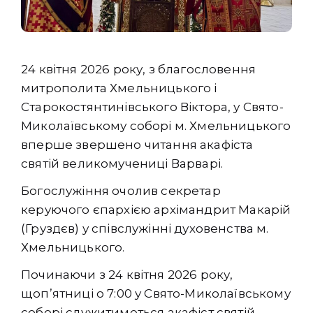
24 квітня 2026 року, з благословення
митрополита Хмельницького і
Старокостянтинівського Віктора, у Свято-
Миколаївському соборі м. Хмельницького
вперше звершено читання акафіста
святій великомучениці Варварі.
Богослужіння очолив секретар
керуючого єпархією архімандрит Макарій
(Груздєв) у співслужінні духовенства м.
Хмельницького.
Починаючи з 24 квітня 2026 року,
щоп’ятниці о 7:00 у Свято-Миколаївському
соборі служитиметься акафіст святій