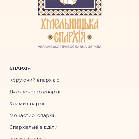
ЄПАРХІЯ
Керуючий єпархією
Духовенство єпархії
Храми єпархії
Монастирі єпархії
Єпархіальні відділи
Історія єпархії