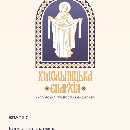
ЄПАРХІЯ
Керуючий єпархією