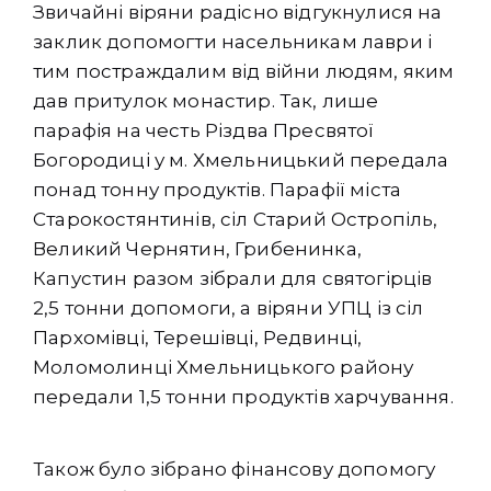
Звичайні віряни радісно відгукнулися на
заклик допомогти насельникам лаври і
тим постраждалим від війни людям, яким
дав притулок монастир. Так, лише
парафія на честь Різдва Пресвятої
Богородиці у м. Хмельницький передала
понад тонну продуктів. Парафії міста
Старокостянтинів, сіл Старий Остропіль,
Великий Чернятин, Грибенинка,
Капустин разом зібрали для святогірців
2,5 тонни допомоги, а віряни УПЦ із сіл
Пархомівці, Терешівці, Редвинці,
Моломолинці Хмельницького району
передали 1,5 тонни продуктів харчування.
Також було зібрано фінансову допомогу