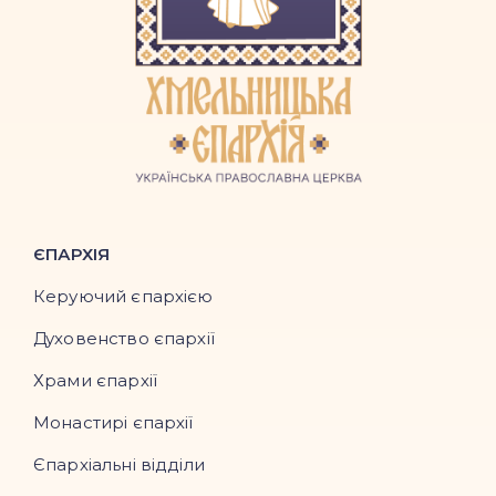
ЄПАРХІЯ
Керуючий єпархією
Духовенство єпархії
Храми єпархії
Монастирі єпархії
Єпархіальні відділи