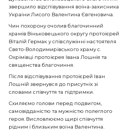
звершило відспівування воїна-захисника
України Лисого Валентина Євгеновича.
Чин похорону очолив благочинний
храмів Віньковецького округу протоієрей
Віталій Гермак у співслужінні настоятеля
Свято-Володимирівського храму с.
Охрімівці протоієрея Івана Лошнія та
священства благочиння.
Після відспівування протоієрей Іван
Лошній звернувся до присутніх зі
словами співчуття та підтримки.
Схиляємо голови перед подвигом,
самовідданістю та мужністю полеглого
героя. Висловлюємо щирі співчуття
рідним і близьким воїна Валентина.