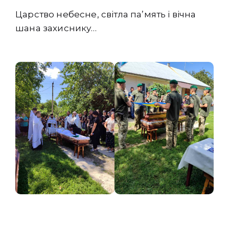
Царство небесне, світла па’мять і вічна
шана захиснику…