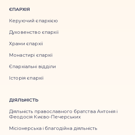
ЄПАРХІЯ
Керуючий єпархією
Духовенство єпархії
Храми єпархії
Монастирі єпархії
Єпархіальні відділи
Історія єпархії
ДІЯЛЬНІСТЬ
Діяльність православного братства Антонія і
Феодосія Києво-Печерських
Місіонерська і благодійна діяльність