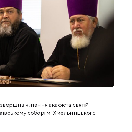
р звершив читання
акафіста святій
аївському соборі м. Хмельницького.