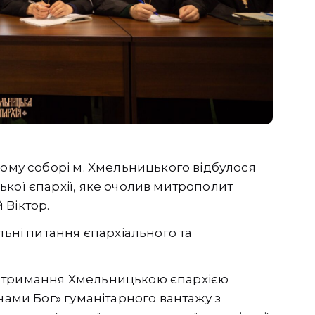
кому соборі м. Хмельницького відбулося
кої єпархії, яке очолив митрополит
 Віктор.
льні питання єпархіального та
 отримання Хмельницькою єпархією
нами Бог» гуманітарного вантажу з