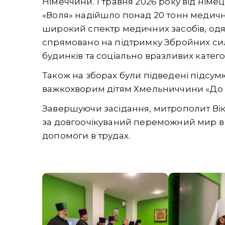
Німеччини. 1 травня 2026 року від німе
«Воля» надійшло понад 20 тонн медично
широкий спектр медичних засобів, одяг
спрямовано на підтримку Збройних сил
будинків та соціально вразливих катег
Також на зборах були підведені підсум
важкохворим дітям Хмельниччини «До 
Завершуючи засідання, митрополит Вік
за довгоочікуваний переможний мир в У
допомоги в трудах.