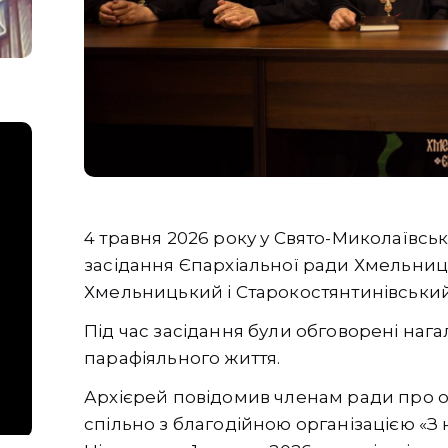
4 травня 2026 року у Свято-Миколаївсь
засідання Єпархіальної ради Хмельниць
Хмельницький і Старокостянтинівський
Під час засідання були обговорені нага
парафіяльного життя.
Архієрей повідомив членам ради про
спільно з благодійною організацією «З 