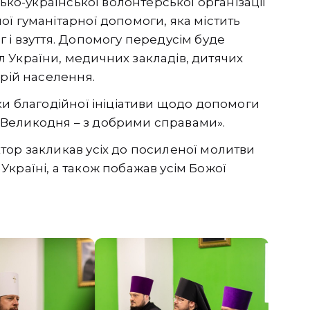
цько-української волонтерської організації
ї гуманітарної допомоги, яка містить
 і взуття. Допомогу передусім буде
 України, медичних закладів, дитячих
орій населення.
ки благодійної ініціативи щодо допомоги
Великодня – з добрими справами».
тор закликав усіх до посиленої молитви
країні, а також побажав усім Божої