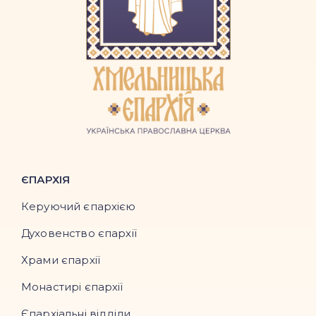
ЄПАРХІЯ
Керуючий єпархією
Духовенство єпархії
Храми єпархії
Монастирі єпархії
Єпархіальні відділи