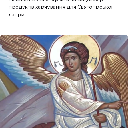
продуктів харчування
для Святогірської
лаври.