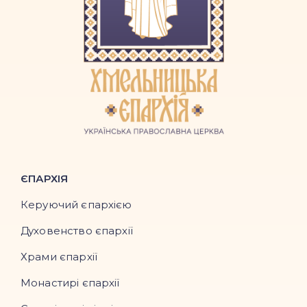
ЄПАРХІЯ
Керуючий єпархією
Духовенство єпархії
Храми єпархії
Монастирі єпархії