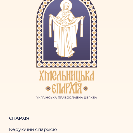
ЄПАРХІЯ
Керуючий єпархією