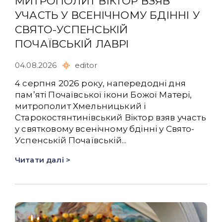
МИТРОПОЛИТ ВІКТОР ВЗЯВ
УЧАСТЬ У ВСЕНІЧНОМУ БДІННІ У
СВЯТО-УСПЕНСЬКІЙ
ПОЧАЇВСЬКІЙ ЛАВРІ
04.08.2026
editor
4 серпня 2026 року, напередодні дня
памʼяті Почаївської ікони Божої Матері,
митрополит Хмельницький і
Старокостянтинівський Віктор взяв участь
у святковому всенічному бдінні у Свято-
Успенській Почаївській...
Читати далі >