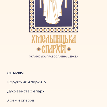
ЄПАРХІЯ
Керуючий єпархією
Духовенство єпархії
Храми єпархії