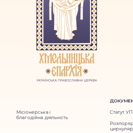
ДОКУМЕ
Місіонерська і
Статут У
благодійна діяльність
Розпоря
циркуля