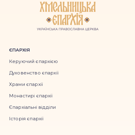
ЄПАРХІЯ
Керуючий єпархією
Духовенство єпархії
Храми єпархії
Монастирі єпархії
Єпархіальні відділи
Історія єпархії