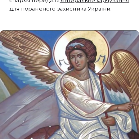
єпархія передала
ентеральне харчування
для пораненого захисника України.