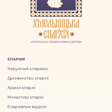
ЄПАРХІЯ
Керуючий єпархією
Духовенство єпархії
Храми єпархії
Монастирі єпархії
Єпархіальні відділи