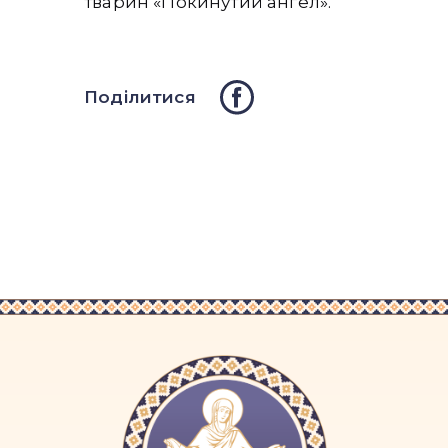
тварин «Покинутий ангел».
Поділитися