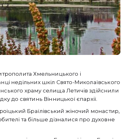
митрополита Хмельницького і
анці недільних шкіл Свято-Миколаївського
енського храму селища Летичів здійснили
дку до святинь Вінницької єпархії.
-Троїцький Браїлівський жіночий монастир,
обителі та більше дізналися про духовне