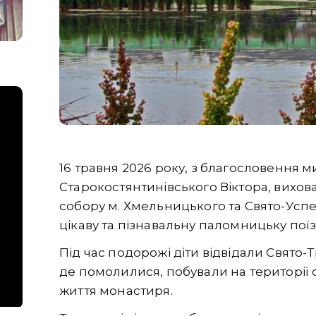
16 травня 2026 року, з благословення 
Старокостянтинівського Віктора, вихов
собору м. Хмельницького та Свято-Усп
цікаву та пізнавальну паломницьку поїз
Під час подорожі діти відвідали Свято
де помолилися, побували на території 
життя монастиря.