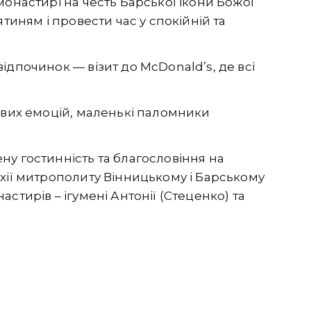
монастирі на честь Барської ікони Божої
тиням і провести час у спокійній та
ідпочинок — візит до McDonald’s, де всі
ових емоцій, маленькі паломники
у гостинність та благословіння на
хії митрополиту Вінницькому і Барському
стирів – ігумені Антонії (Стеценко) та