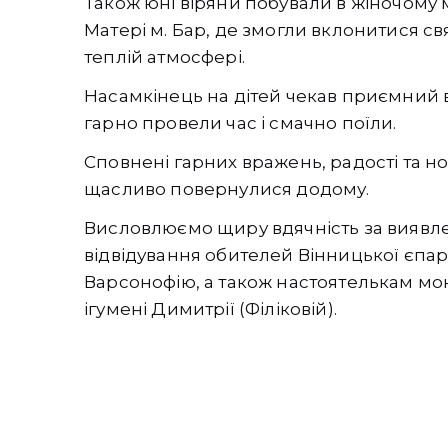
Також юні віряни побували в жіночому 
Матері м. Бар, де змогли вклонитися свя
теплій атмосфері.
Насамкінець на дітей чекав приємний в
гарно провели час і смачно поїли.
Сповнені гарних вражень, радості та н
щасливо повернулися додому.
Висловлюємо щиру вдячність за виявлен
відвідування обителей Вінницької єпар
Варсонофію, а також настоятелькам мона
ігумені Димитрії (Філіковій).