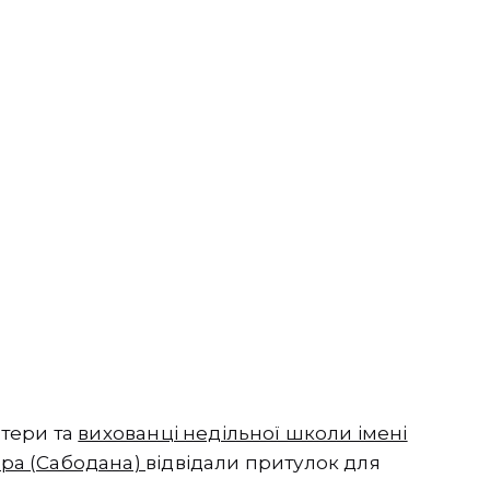
тери та
вихованці недільної школи імені
ра (Сабодана)
відвідали притулок для