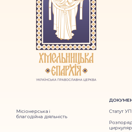
ДОКУМЕ
Місіонерська і
Статут У
благодійна діяльність
Розпоря
циркуля